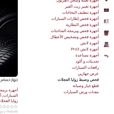
أجهزة تعبئة وشحن الفريون
أجهزة تغيير زيت القير
أجهزة تنظيف البخاخات
أجهزة فحص إطارات السيارات
أجهزة فحص البطارية
أجهزة فحص وبرمجة الشاحنات
أجهزة فحص وتشخيص الأعطال
أجهزة لانش
أجهزة لانش Pro3
أجهزة مساعدة
تحديثات و أكود
رافعات السيارات
عرض جهازين
جهاز حساس الكفرات TPMS
فحص وضبط زوايا العجلات
قطع غيار وصيانة
أجهزة برمج
معدات ورش السيارات
السيارات
,
أ
زوايا العجلا
700,00
ر.س