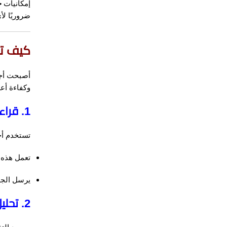
إمكانيات
ح
ضروريًا ل
كيف تع
أصبحت أج
وكفاءة أعل
1. قراءة دقيقة للزوايا والمحاور
تستخدم أج
تعمل هذه ا
يرسل الجها
2. تحليل البيانات باستخدام الذكاء الاصطناعي