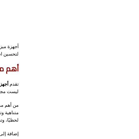
أجهزة ميزا
لتحسين اس
أهم مم
تقدم
أجهز
ليست مجرد
من أهم ممي
متناهية وت
لحظيًا، و
إضافة إلى