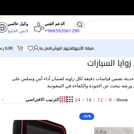
الدعم الفني
وكيل عالمي
+
966592061290
لانش الخليج
0,00
ر.
صيانة الأجهزة
تجهيز الورش
اتصل بنا
ايا السيارات
ت حديثة تضمن قياسات دقيقة لكل زاوية لضمان أداء آمن وسلس على
ل ورشة تبحث عن الجودة والكفاءة في السعودية.
24
18
12
9
Show
-36%