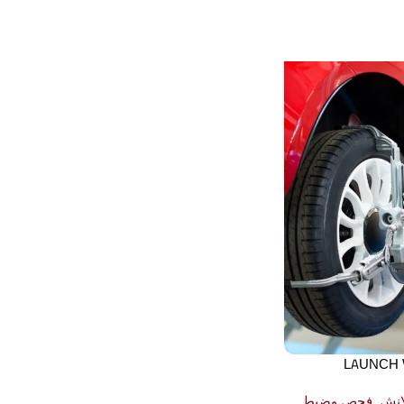
انش
,
فحص وضبط