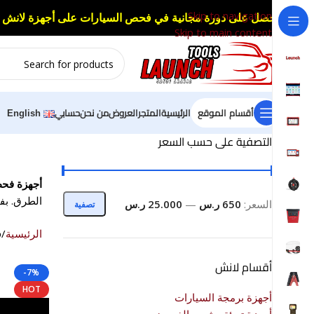
Skip to navigation
احصل على دورة مجانية في فحص السيارات على أجهزة لانش 
Skip to main content
أقسام الموقع
الرئيسية
المتجر
العروض
من نحن
حسابي
English
التصفية على حسب السعر
أجهزة فحص
الطرق. بف
السعر:
650 ر.س
—
25.000 ر.س
تصفية
الرئيسية
ف
أقسام لانش
-7%
HOT
أجهزة برمجة السيارات