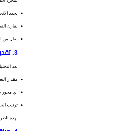
بمجرد الت
يحدد الان
يقارن الق
يقلل من اح
3. تقديم تعليمات ضبط دقيقة للفني
بعد التحل
مقدار التع
أي محور ي
ترتيب ال
بهذه الطر