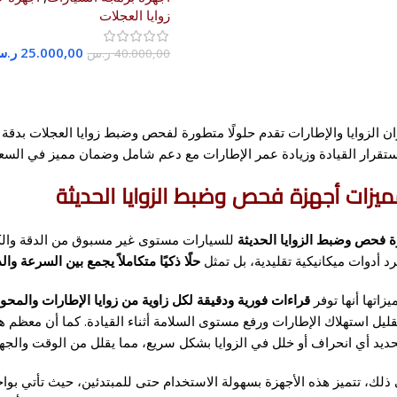
زوايا العجلات
25.000,00
ر.س
40.000,00
ر.س
إضافة إلى السلة
ن الزوايا والإطارات تقدم حلولًا متطورة لفحص وضبط زوايا العجلات بدقة عا
تقرار القيادة وزيادة عمر الإطارات مع دعم شامل وضمان مميز في السعو
يزات أجهزة فحص وضبط الزوايا الحديثة
ة فحص وضبط الزوايا الحديثة
للسيارات مستوى غير مسبوق من الدقة والكف
 أدوات ميكانيكية تقليدية، بل تمثل
حلًا ذكيًا متكاملاً يجمع بين السرعة وال
زاتها أنها توفر
قراءات فورية ودقيقة لكل زاوية من زوايا الإطارات والمحو
قليل استهلاك الإطارات ورفع مستوى السلامة أثناء القيادة. كما أن معظم 
تحديد أي انحراف أو خلل في الزوايا بشكل سريع، مما يقلل من الوقت والجه
 ذلك، تتميز هذه الأجهزة بسهولة الاستخدام حتى للمبتدئين، حيث تأتي 